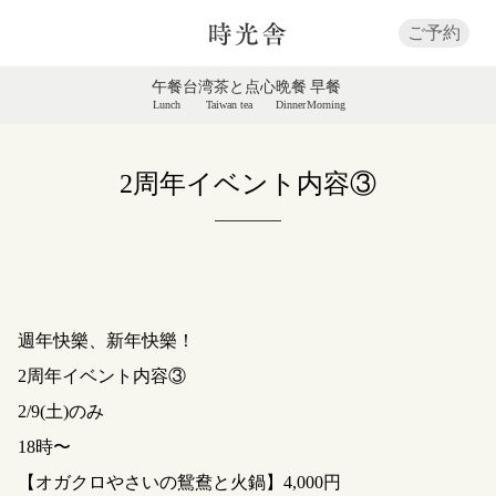
ご予約
午餐
台湾茶と点心
晩餐
早餐
Lunch
Taiwan tea
Dinner
Morning
2周年イベント内容③
週年快樂、新年快樂！
2周年イベント内容③
2/9(土)のみ
18時〜
【オガクロやさいの鴛鴦と火鍋】4,000円