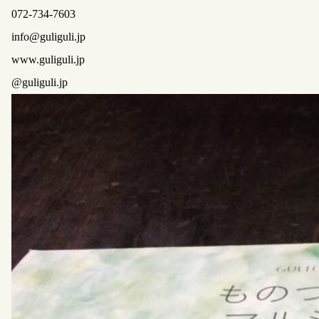
072-734-7603
info@guliguli.jp
www.guliguli.jp
@guliguli.jp