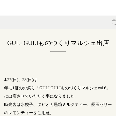
午
Lu
GULI GULIものづくりマルシェ出店
4/27(日)、28(日)は
年に1度のお祭り「GULI GULIものづくりマルシェvol.6」
に出店させていただく事になりました。
時光舎は水餃子、タピオカ黒糖ミルクティー、愛玉ゼリー
のレモンティーをご用意。