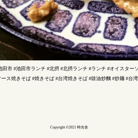
#池田市 #池田市ランチ #北摂 #北摂ランチ #ランチ #オイスター
ース焼きそば #焼きそば #台湾焼きそば #豉油炒麵 #炒麺 #台湾料
Copyright ©2021 時光舎