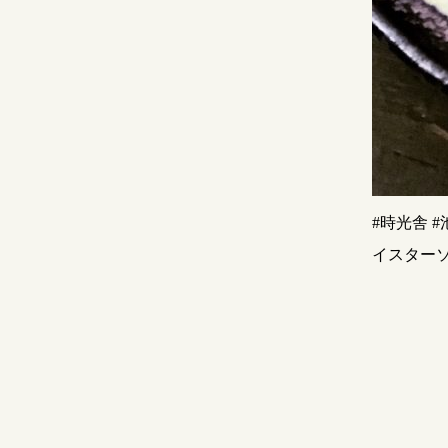
#時光舎 
イスターソ