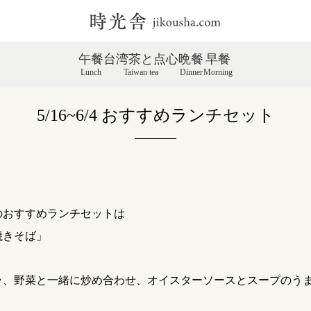
午餐
台湾茶と点心
晩餐
早餐
Lunch
Taiwan tea
Dinner
Morning
5/16~6/4 おすすめランチセット
のおすすめランチセットは
焼きそば」
ラ、野菜と一緒に炒め合わせ、オイスターソースとスープのう