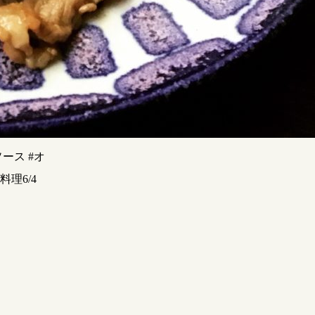
ソース #オ
理6/4