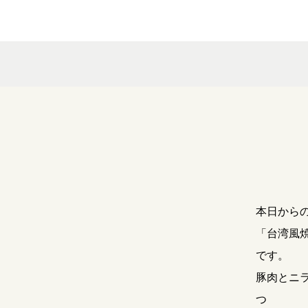
本日から
「台湾風
です。
豚肉とニ
つ