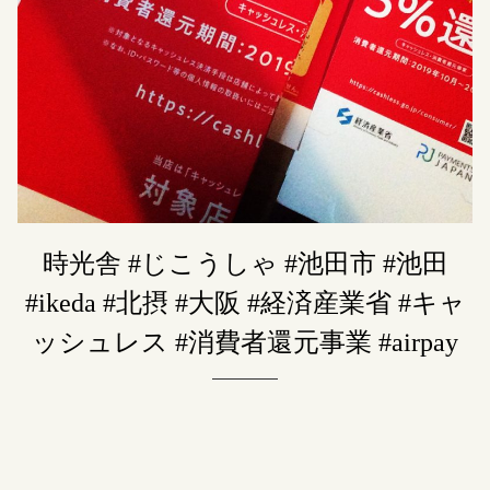
時光舎 #じこうしゃ #池田市 #池田
#ikeda #北摂 #大阪 #経済産業省 #キャ
ッシュレス #消費者還元事業 #airpay