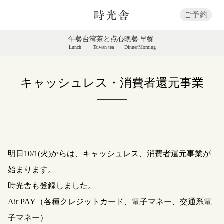
ご予約
午餐
台湾茶と点心
晩餐
早餐
Lunch
Taiwan tea
Dinner
Morning
キャッシュレス・消費者還元事業
明日10/1(火)からは、キャッシュレス、消費者還元事業が
始まります。
時光舎も登録しました。
Air PAY（各種クレジットカード、電子マネー、交通系電
子マネー）