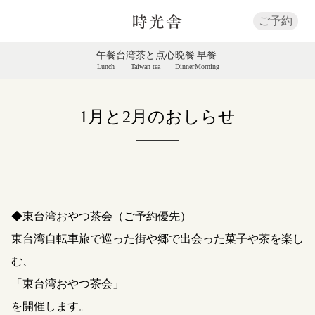
ご予約
午餐
台湾茶と点心
晩餐
早餐
Lunch
Taiwan tea
Dinner
Morning
1月と2月のおしらせ
◆東台湾おやつ茶会（ご予約優先）
東台湾自転車旅で巡った街や郷で出会った菓子や茶を楽し
む、
「東台湾おやつ茶会」
を開催します。