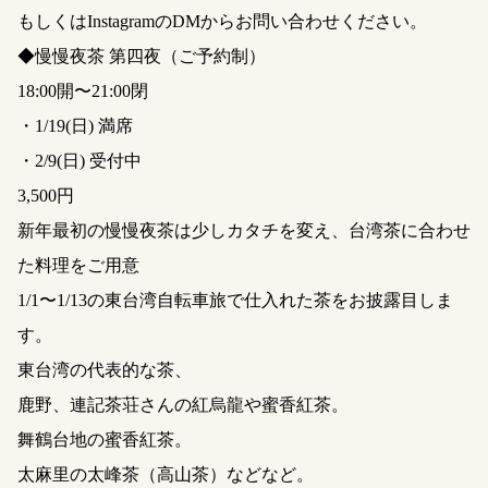
もしくはInstagramのDMからお問い合わせください。
◆慢慢夜茶 第四夜（ご予約制）
18:00開〜21:00閉
・1/19(日) 満席
・2/9(日) 受付中
3,500円
新年最初の慢慢夜茶は少しカタチを変え、台湾茶に合わせ
た料理をご用意
1/1〜1/13の東台湾自転車旅で仕入れた茶をお披露目しま
す。
東台湾の代表的な茶、
鹿野、連記茶荘さんの紅烏龍や蜜香紅茶。
舞鶴台地の蜜香紅茶。
太麻里の太峰茶（高山茶）などなど。