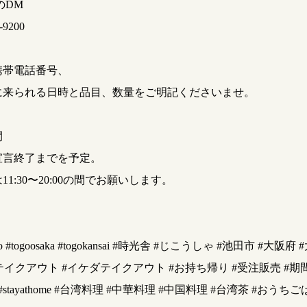
kのDM
-9200
携帯電話番号、
に来られる日時と品目、数量をご明記くださいませ。
間
宣言終了までを予定。
1:30〜20:00の間でお願いします。
go #togoosaka #togokansai #時光舎 #じこうしゃ #池田市 #大阪府 
ut #テイクアウト #イケダテイクアウト #お持ち帰り #受注販売 #
me #stayathome #台湾料理 #中華料理 #中国料理 #台湾茶 #おうち