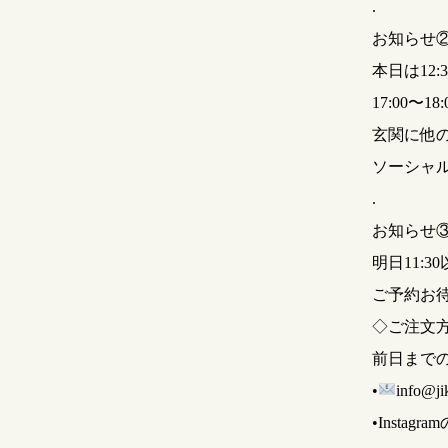
.
お知らせ
本日は12:3
17:00〜
玄関に他
ソーシャ
.
お知らせ
明日11:
ご予約お
◇ご注文
前日まで
•
info@ji
•Instagr