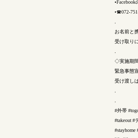
•Faceboo
•☎︎072-751
.
お名前と
受け取り
.
◇実施期
緊急事態
受け渡しは1
.
.
#外帯 #to
#takeo
#stayho