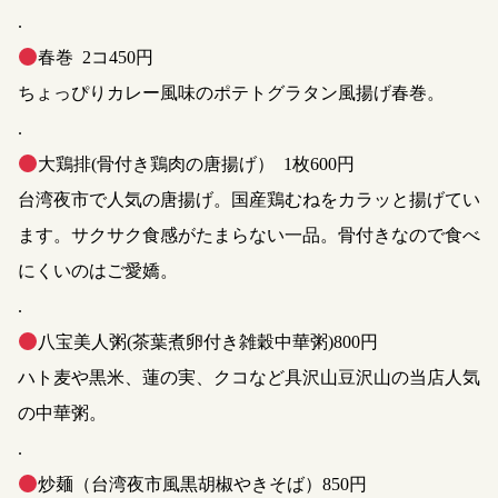
.
春巻 2コ450円
ちょっぴりカレー風味のポテトグラタン風揚げ春巻。
.
大鶏排(骨付き鶏肉の唐揚げ） 1枚600円
台湾夜市で人気の唐揚げ。国産鶏むねをカラッと揚げてい
ます。サクサク食感がたまらない一品。骨付きなので食べ
にくいのはご愛嬌。
.
八宝美人粥(茶葉煮卵付き雑穀中華粥)800円
ハト麦や黒米、蓮の実、クコなど具沢山豆沢山の当店人気
の中華粥。
.
炒麺（台湾夜市風黒胡椒やきそば）850円