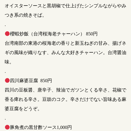
オイスターソースと黒胡椒で仕上げたシンプルながらやみ
つき系の焼きそば。
.
櫻蝦炒飯（台湾桜海老チャーハン） 850円
台湾南部の東港の桜海老の香りと新玉ねぎの甘み、揚げネ
ギの風味が織りなす、みんな大好きチャーハン。台湾醤油
味。
.
四川麻婆豆腐 850円
四川の豆板醤、唐辛子、辣油でガツンとくる辛さ、花椒で
香る痺れる辛さ。豆豉のコク。辛さだけでない旨味ある麻
婆豆腐をどうぞ。
.
豚角煮の黒甘酢ソース1,000円