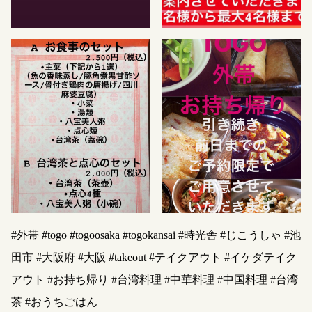
#外帯 #togo #togoosaka #togokansai #時光舎 #じこうしゃ #池
田市 #大阪府 #大阪 #takeout #テイクアウト #イケダテイク
アウト #お持ち帰り #台湾料理 #中華料理 #中国料理 #台湾
茶 #おうちごはん