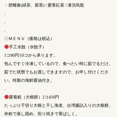
・碧螺春(緑茶、新茶) / 蜜香紅茶 / 凍頂烏龍
.
.
.
◇ＭＥＮＵ（価格は税込）
手工水餃（水餃子）
1コ80円/10コから承ります。
包んですぐ冷凍しているので、食べたい時に茹でるだけ。
茹でた状態でもお渡しできますので、お申し付けくださ
い。特製の海鮮醤油付き。
.
蘿蔔糕（大根餅）2コ450円
たっぷり千切り大根と干し海老、台湾腸詰入りの大根餅。
米粉で蒸し固め、煎り焼きで香ばしく。