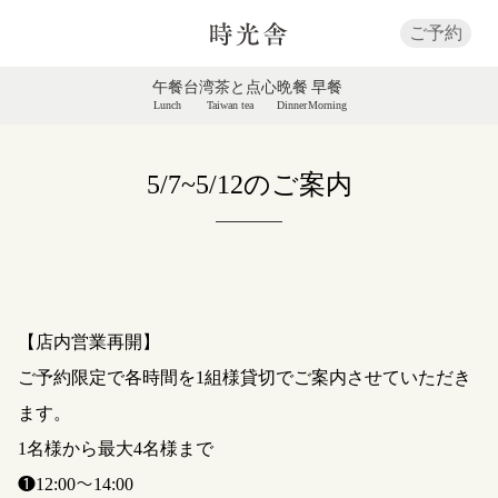
ご予約
午餐
台湾茶と点心
晩餐
早餐
Lunch
Taiwan tea
Dinner
Morning
5/7~5/12のご案内
【店内営業再開】
ご予約限定で各時間を1組様貸切でご案内させていただき
ます。
1名様から最大4名様まで
❶12:00〜14:00