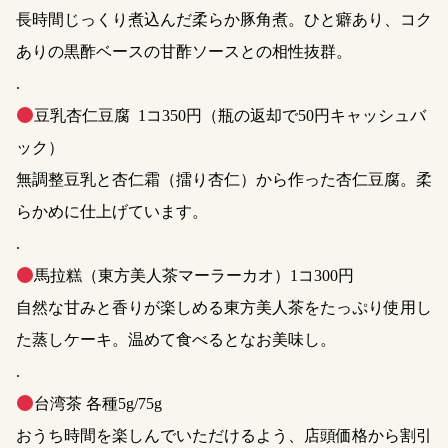
長時間じっくり煮込んだ柔らか豚角煮。ひと癖あり、コク
ありの黒酢ベースの甘酢ソースとの相性抜群。
.
豆乳杏仁豆腐 1コ350円（瓶の返却で50円キャッシュバ
ック）
無調整豆乳と杏仁霜（擂り杏仁）から作った杏仁豆腐。柔
らかめに仕上げています。
.
馬拉糕（東方美人茶マーラーカオ）1コ300円
自然な甘みと香りが楽しめる東方美人茶をたっぷり使用し
た蒸しケーキ。温めて食べるとなお美味し。
.
台湾茶 各種5g/75g
おうち時間を楽しんでいただけるよう、店頭価格から割引