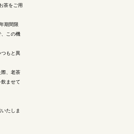
のお茶をご用
毎年期間限
で、この機
いつもと異
た際、老茶
を飲ませて
供いたしま