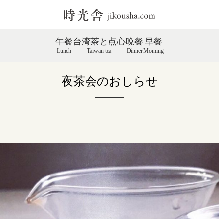
午餐
台湾茶と点心
晩餐
早餐
Lunch
Taiwan tea
Dinner
Morning
夜茶会のおしらせ