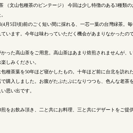
老茶 （文山包種茶のビンテージ） 今回は少し特徴のある3種類
た。
(4月5日頃)前のごく短い間に採れる、一芯一葉の台灣緑茶。
れています。今年は味わっていただく機会があまりなかったの
。
がかった高山茶をご用意。高山茶はあまり焙煎されませんが、
お楽しみください。
は包種茶葉を50年ほど寝かしたもの。十年ほど前に台北を訪れ
店で購入しました。お腹がたぷたぷになりつつも、色んな老茶
良い思い出です。
〜3煎をお飲み頂き、二と共にお料理、三と共にデザートをご提