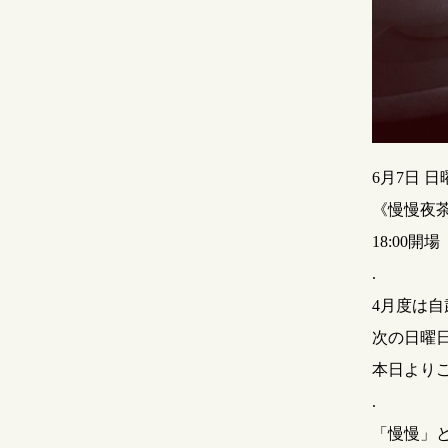
6月7日 日
《慢慢夜茶
18:00開場
.
4月度は
次の日曜
本日より
.
「慢慢」