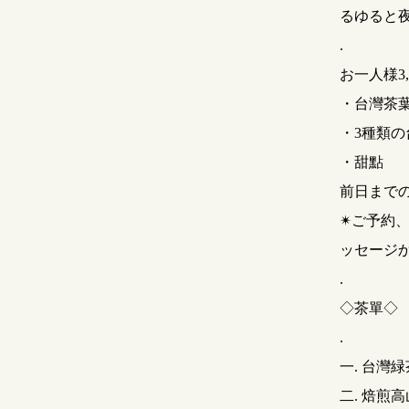
るゆると
.
お一人様3,
・台灣茶
・3種類の
・甜點
前日まで
✴︎ご予約
ッセージ
.
◇茶單◇
.
一. 台灣緑
二. 焙煎