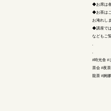
◆お席は
◆お茶は
お淹れし
◆講座で
などもご
.
.
#時光舎 #
茶会 #夜茶
龍茶 #婀