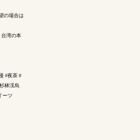
望の場合は
。台湾の本
 #夜茶 #
 #杉林渓烏
スイーツ