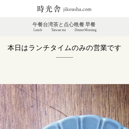
午餐
台湾茶と点心
晩餐
早餐
Lunch
Taiwan tea
Dinner
Morning
本日はランチタイムのみの営業です