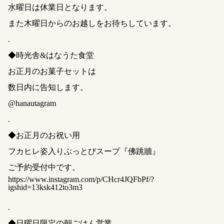
水曜日は休業日となります。
また木曜日からのお越しをお待ちしています。
.
◆時光舎&はなうた食堂
お正月のお菓子セットは
数日内に告知します。
@hanautagram
.
◆お正月のお祝い用
フカヒレ姿入りぶっとびスープ『佛跳牆』
ご予約受付中です。
https://www.instagram.com/p/CHcr4JQFbPf/?
igshid=13ksk412to3m3
.
◆日曜日限定の朝ごはん営業