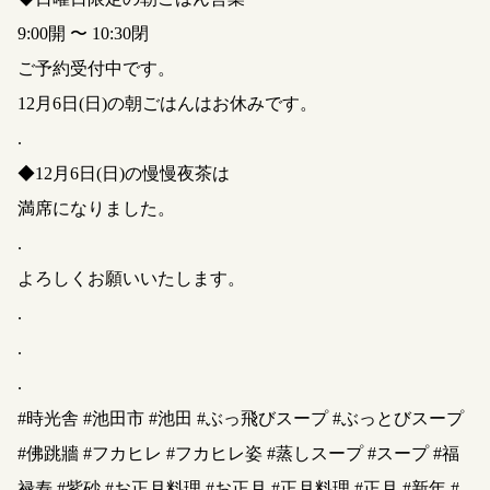
9:00開 〜 10:30閉
ご予約受付中です。
12月6日(日)の朝ごはんはお休みです。
.
◆12月6日(日)の慢慢夜茶は
満席になりました。
.
よろしくお願いいたします。
.
.
.
#時光舎 #池田市 #池田 #ぶっ飛びスープ #ぶっとびスープ
#佛跳牆 #フカヒレ #フカヒレ姿 #蒸しスープ #スープ #福
禄寿 #紫砂 #お正月料理 #お正月 #正月料理 #正月 #新年 #