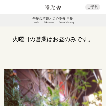
ご予約
午餐
台湾茶と点心
晩餐
早餐
Lunch
Taiwan tea
Dinner
Morning
火曜日の営業はお昼のみです。