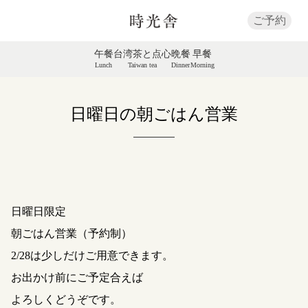
ご予約
午餐
台湾茶と点心
晩餐
早餐
Lunch
Taiwan tea
Dinner
Morning
日曜日の朝ごはん営業
日曜日限定
朝ごはん営業（予約制）
2/28は少しだけご用意できます。
お出かけ前にご予定合えば
よろしくどうぞです。