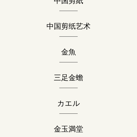
中国剪紙
中国剪纸艺术
金魚
三足金蟾
カエル
金玉満堂