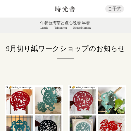
ご予約
午餐
台湾茶と点心
晩餐
早餐
Lunch
Taiwan tea
Dinner
Morning
9月切り紙ワークショップのお知らせ