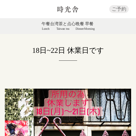
ご予約
午餐
台湾茶と点心
晩餐
早餐
Lunch
Taiwan tea
Dinner
Morning
18日~22日 休業日です