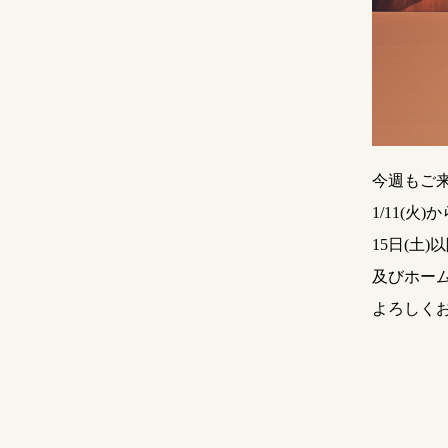
今週もご
1/11(火
15日(土)
及びホー
よろしく