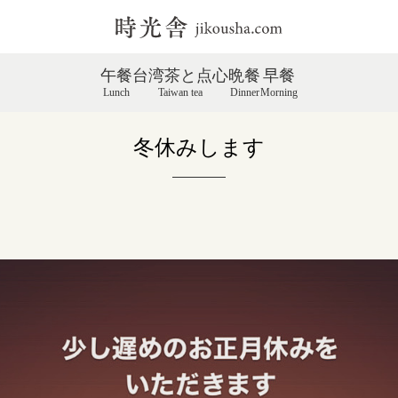
午餐
台湾茶と点心
晩餐
早餐
Lunch
Taiwan tea
Dinner
Morning
冬休みします