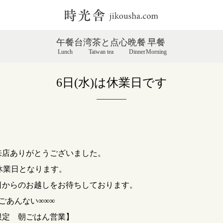
午餐
台湾茶と点心
晩餐
早餐
Lunch
Taiwan tea
Dinner
Morning
6日(水)は休業日です
来店ありがとうございました。
は休業日となります。
日からのお越しをお待ちしております。
のごあんない∞∞∞
限定 朝ごはん営業】