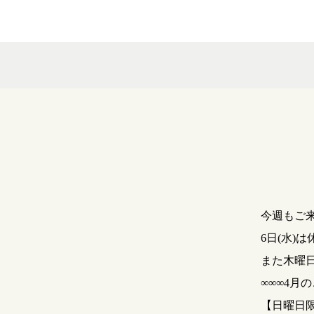
今週もご
6日(水)
また木曜
∞∞∞4月
【日曜日