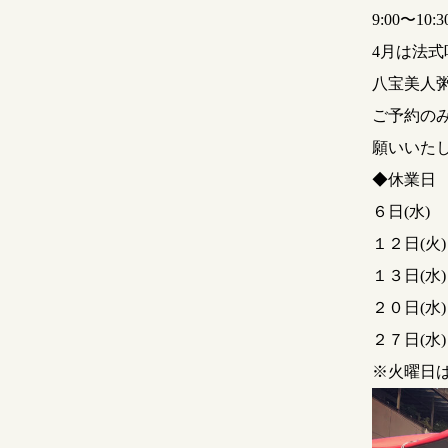
9:00〜10:
4月は法
八宝美人
ご予約のみ
願いいた
◆休業日
６日(水)
１２日(火)
１３日(水)
２０日(水)
２７日(水)
※火曜日