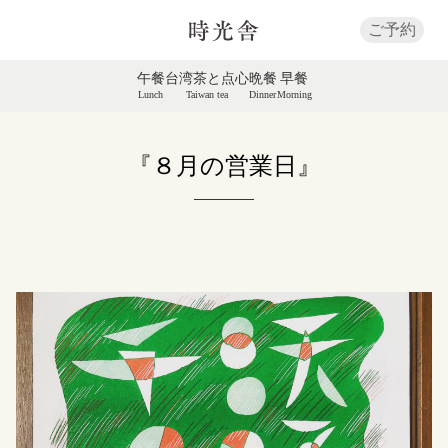
ご予約
午餐
台湾茶と点心
晩餐
早餐
Lunch
Taiwan tea
Dinner
Morning
『８月の営業日』