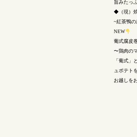
旨みたっ
◆（現）
~紅茶鴨の
NEW
葡式腐皮
〜鶏肉の
「葡式」
ュポテト
お越しを