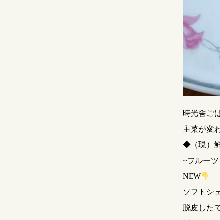
時光舎ご
主菜が変
◆（現）
~フルーツ
NEW
ソフトシ
脱皮した