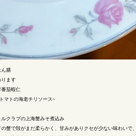
はん膳
わります
鮮番茄蝦仁
トマトの海老チリソース~
ェルクラブの上海蟹みそ煮込み
ての蟹で殻がまだ柔らかく、甘みがありクセが少ない味わいで