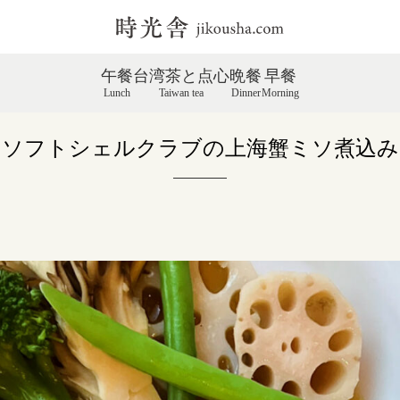
午餐
台湾茶と点心
晩餐
早餐
Lunch
Taiwan tea
Dinner
Morning
ソフトシェルクラブの上海蟹ミソ煮込み