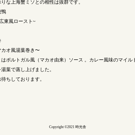
ぷりな上海蟹ミソとの相性は抜群です。
焼鴨
広東風ロースト~
巻
マカオ風湯葉巻き〜
とはポルトガル風（マカオ由来）ソース 。カレー風味のマイル
を湯葉で蒸し上げました。
お待ちしております。
Copyright ©2021 時光舎