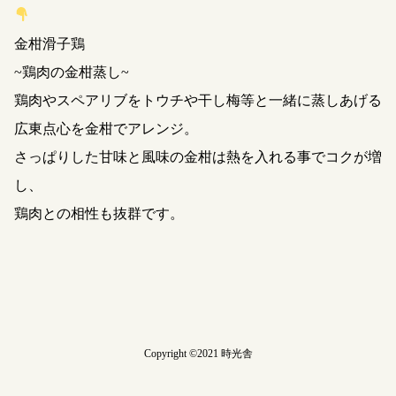
金柑滑子鶏
~鶏肉の金柑蒸し~
鶏肉やスペアリブをトウチや干し梅等と一緒に蒸しあげる
広東点心を金柑でアレンジ。
さっぱりした甘味と風味の金柑は熱を入れる事でコクが増
し、
鶏肉との相性も抜群です。
Copyright ©2021 時光舎