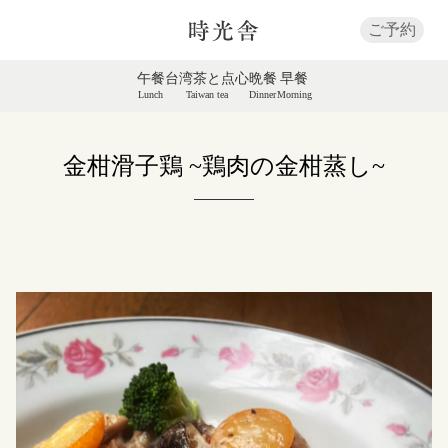
ご予約
午餐
台湾茶と点心
晩餐
早餐
Lunch
Taiwan tea
Dinner
Morning
金柑滑子鶏 ~鶏肉の金柑蒸し~