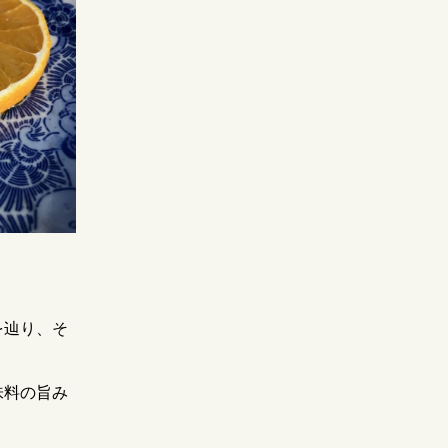
を辿り、そ
味料の旨み