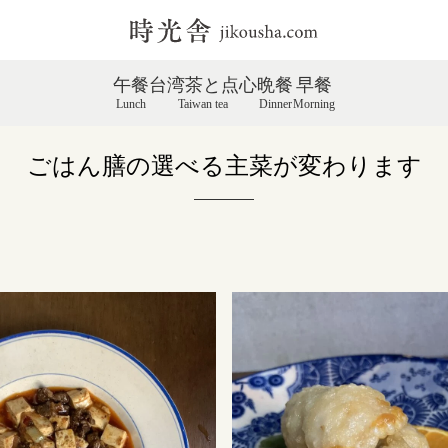
午餐
台湾茶と点心
晩餐
早餐
Lunch
Taiwan tea
Dinner
Morning
ごはん膳の選べる主菜が変わります