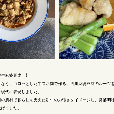
理
耕牛麻婆豆腐 】
はなく、ゴロッとした牛スネ肉で作る、四川麻婆豆腐のルーツ
を現代に表現しました。
川の農村で暮らしを支えた耕牛の力強さをイメージし、発酵調
上げました。