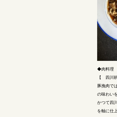
◆肉料
【 四川
豚挽肉で
の味わい
かつて四
を軸に仕