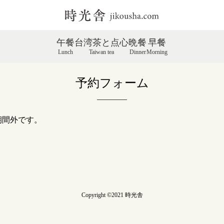
午餐
台湾茶と点心
晩餐
早餐
Lunch
Taiwan tea
Dinner
Morning
予約フォーム
期間外です。
Copyright ©2021 時光舎