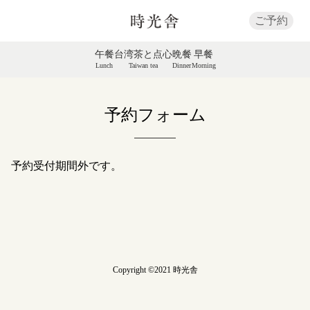
ご予約
午餐
台湾茶と点心
晩餐
早餐
Lunch
Taiwan tea
Dinner
Morning
予約フォーム
予約受付期間外です。
Copyright ©2021 時光舎