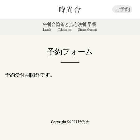
ご予約
午餐
台湾茶と点心
晩餐
早餐
Lunch
Taiwan tea
Dinner
Morning
予約フォーム
予約受付期間外です。
Copyright ©2021 時光舎