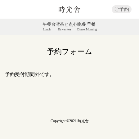
ご予約
午餐
台湾茶と点心
晩餐
早餐
Lunch
Taiwan tea
Dinner
Morning
予約フォーム
予約受付期間外です。
Copyright ©2021 時光舎