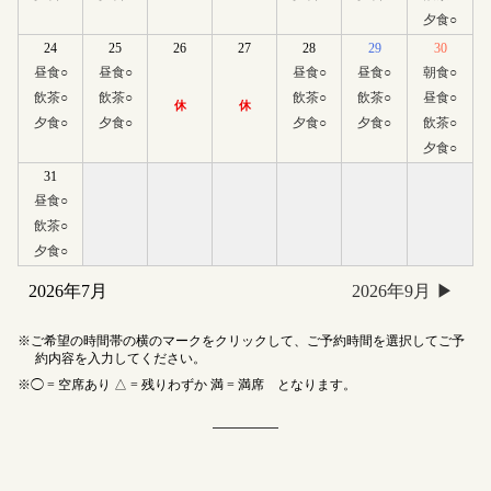
夕食
○
24
25
26
27
28
29
30
昼食
○
昼食
○
昼食
○
昼食
○
朝食
○
飲茶
○
飲茶
○
飲茶
○
飲茶
○
昼食
○
休
休
夕食
○
夕食
○
夕食
○
夕食
○
飲茶
○
夕食
○
31
昼食
○
飲茶
○
夕食
○
2026年7月
2026年9月
ご希望の時間帯の横のマークをクリックして、ご予約時間を選択してご予
約内容を入力してください。
◯ = 空席あり △ = 残りわずか 満 = 満席 となります。