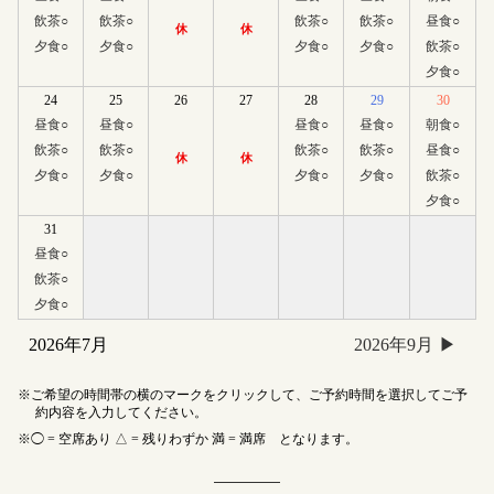
飲茶
○
飲茶
○
飲茶
○
飲茶
○
昼食
○
休
休
夕食
○
夕食
○
夕食
○
夕食
○
飲茶
○
夕食
○
24
25
26
27
28
29
30
昼食
○
昼食
○
昼食
○
昼食
○
朝食
○
飲茶
○
飲茶
○
飲茶
○
飲茶
○
昼食
○
休
休
夕食
○
夕食
○
夕食
○
夕食
○
飲茶
○
夕食
○
31
昼食
○
飲茶
○
夕食
○
2026年7月
2026年9月
ご希望の時間帯の横のマークをクリックして、ご予約時間を選択してご予
約内容を入力してください。
◯ = 空席あり △ = 残りわずか 満 = 満席 となります。