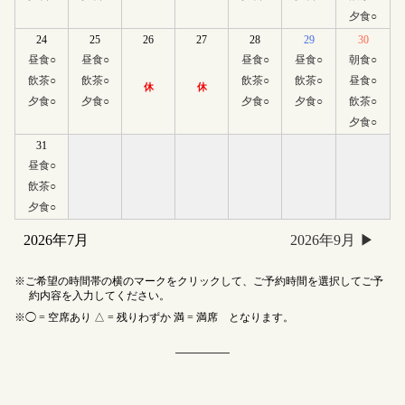
夕食
○
24
25
26
27
28
29
30
昼食
○
昼食
○
昼食
○
昼食
○
朝食
○
飲茶
○
飲茶
○
飲茶
○
飲茶
○
昼食
○
休
休
夕食
○
夕食
○
夕食
○
夕食
○
飲茶
○
夕食
○
31
昼食
○
飲茶
○
夕食
○
2026年7月
2026年9月
ご希望の時間帯の横のマークをクリックして、ご予約時間を選択してご予
約内容を入力してください。
◯ = 空席あり △ = 残りわずか 満 = 満席 となります。