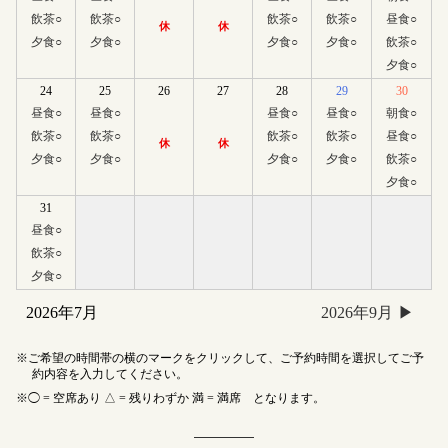
飲茶
○
飲茶
○
飲茶
○
飲茶
○
昼食
○
休
休
夕食
○
夕食
○
夕食
○
夕食
○
飲茶
○
夕食
○
24
25
26
27
28
29
30
昼食
○
昼食
○
昼食
○
昼食
○
朝食
○
飲茶
○
飲茶
○
飲茶
○
飲茶
○
昼食
○
休
休
夕食
○
夕食
○
夕食
○
夕食
○
飲茶
○
夕食
○
31
昼食
○
飲茶
○
夕食
○
2026年7月
2026年9月
ご希望の時間帯の横のマークをクリックして、ご予約時間を選択してご予
約内容を入力してください。
◯ = 空席あり △ = 残りわずか 満 = 満席 となります。