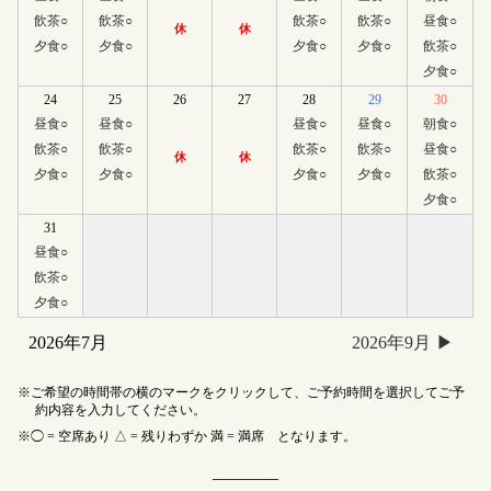
飲茶
○
飲茶
○
飲茶
○
飲茶
○
昼食
○
休
休
夕食
○
夕食
○
夕食
○
夕食
○
飲茶
○
夕食
○
24
25
26
27
28
29
30
昼食
○
昼食
○
昼食
○
昼食
○
朝食
○
飲茶
○
飲茶
○
飲茶
○
飲茶
○
昼食
○
休
休
夕食
○
夕食
○
夕食
○
夕食
○
飲茶
○
夕食
○
31
昼食
○
飲茶
○
夕食
○
2026年7月
2026年9月
ご希望の時間帯の横のマークをクリックして、ご予約時間を選択してご予
約内容を入力してください。
◯ = 空席あり △ = 残りわずか 満 = 満席 となります。