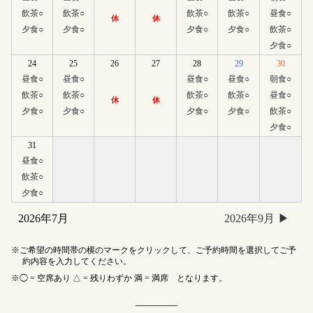
飲茶
○
飲茶
○
飲茶
○
飲茶
○
昼食
○
休
休
夕食
○
夕食
○
夕食
○
夕食
○
飲茶
○
夕食
○
24
25
26
27
28
29
30
昼食
○
昼食
○
昼食
○
昼食
○
朝食
○
飲茶
○
飲茶
○
飲茶
○
飲茶
○
昼食
○
休
休
夕食
○
夕食
○
夕食
○
夕食
○
飲茶
○
夕食
○
31
昼食
○
飲茶
○
夕食
○
2026年7月
2026年9月
ご希望の時間帯の横のマークをクリックして、ご予約時間を選択してご予
約内容を入力してください。
◯ = 空席あり △ = 残りわずか 満 = 満席 となります。