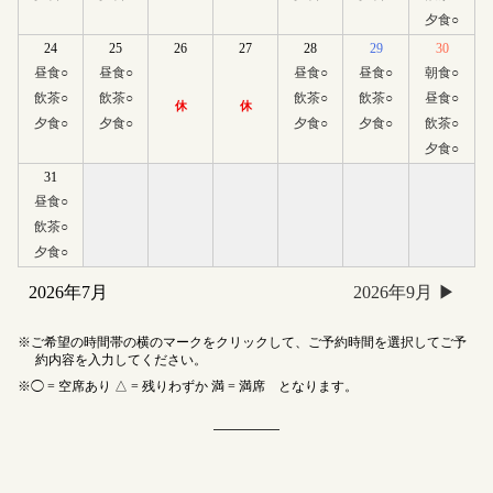
夕食
○
24
25
26
27
28
29
30
昼食
○
昼食
○
昼食
○
昼食
○
朝食
○
飲茶
○
飲茶
○
飲茶
○
飲茶
○
昼食
○
休
休
夕食
○
夕食
○
夕食
○
夕食
○
飲茶
○
夕食
○
31
昼食
○
飲茶
○
夕食
○
2026年7月
2026年9月
ご希望の時間帯の横のマークをクリックして、ご予約時間を選択してご予
約内容を入力してください。
◯ = 空席あり △ = 残りわずか 満 = 満席 となります。