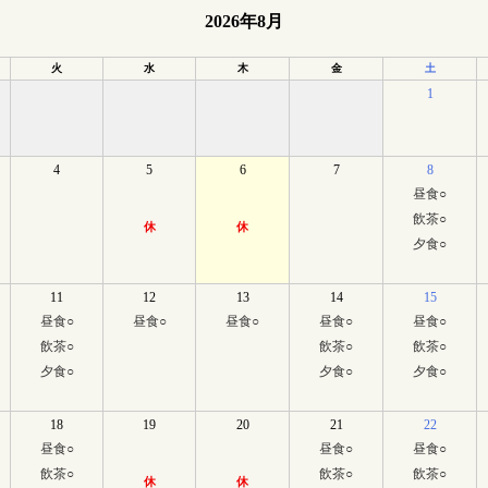
2026年8月
火
水
木
金
土
1
4
5
6
7
8
昼食
○
飲茶
○
休
休
夕食
○
11
12
13
14
15
昼食
○
昼食
○
昼食
○
昼食
○
昼食
○
飲茶
○
飲茶
○
飲茶
○
夕食
○
夕食
○
夕食
○
18
19
20
21
22
昼食
○
昼食
○
昼食
○
飲茶
○
飲茶
○
飲茶
○
休
休