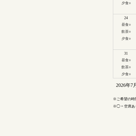
夕食
○
24
昼食
○
飲茶
○
夕食
○
31
昼食
○
飲茶
○
夕食
○
2026年7
ご希望の時
◯ = 空席