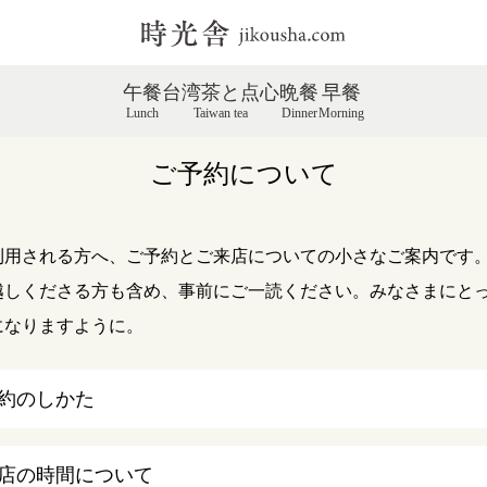
午餐
台湾茶と点心
晩餐
早餐
Lunch
Taiwan tea
Dinner
Morning
ご予約について
利用される方へ、ご予約とご来店についての小さなご案内です
越しくださる方も含め、事前にご一読ください。みなさまにと
になりますように。
約のしかた
店の時間について