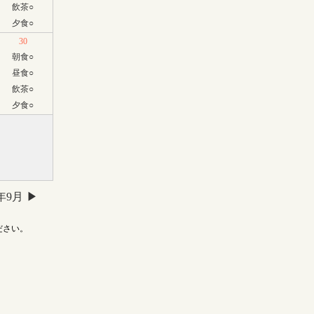
飲茶
○
夕食
○
30
朝食
○
昼食
○
飲茶
○
夕食
○
6年9月
ださい。