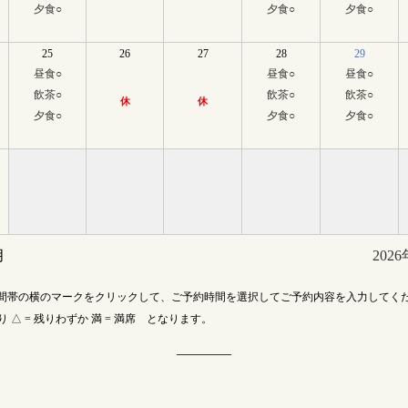
夕食
○
夕食
○
夕食
○
25
26
27
28
29
昼食
○
昼食
○
昼食
○
飲茶
○
飲茶
○
飲茶
○
休
休
夕食
○
夕食
○
夕食
○
月
202
間帯の横のマークをクリックして、ご予約時間を選択してご予約内容を入力してく
あり △ = 残りわずか 満 = 満席 となります。