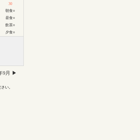
30
朝食
○
昼食
○
飲茶
○
夕食
○
6年9月
ださい。