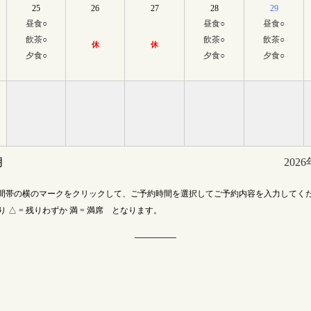
25
26
27
28
29
昼食
○
昼食
○
昼食
○
飲茶
○
飲茶
○
飲茶
○
休
休
夕食
○
夕食
○
夕食
○
月
202
間帯の横のマークをクリックして、ご予約時間を選択してご予約内容を入力してく
あり △ = 残りわずか 満 = 満席 となります。