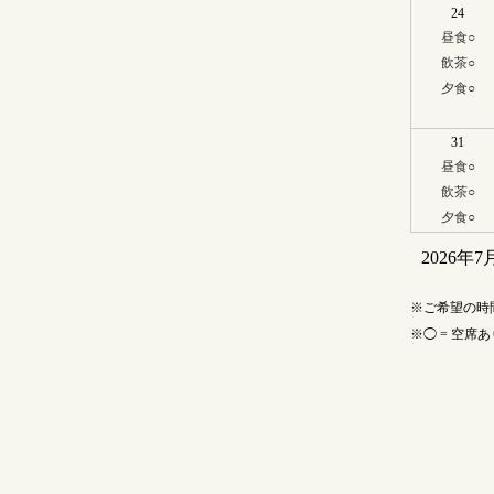
24
昼食
○
飲茶
○
夕食
○
31
昼食
○
飲茶
○
夕食
○
2026年7
ご希望の時
◯ = 空席