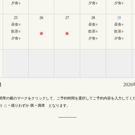
夕食
○
夕食
○
夕食
○
25
26
27
28
29
昼食
○
昼食
○
昼食
○
飲茶
○
飲茶
○
飲茶
○
休
休
夕食
○
夕食
○
夕食
○
月
202
間帯の横のマークをクリックして、ご予約時間を選択してご予約内容を入力してく
あり △ = 残りわずか 満 = 満席 となります。