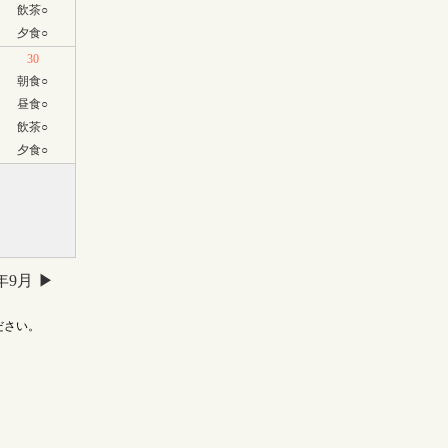
飲茶
○
夕食
○
30
朝食
○
昼食
○
飲茶
○
夕食
○
6年9月
ださい。