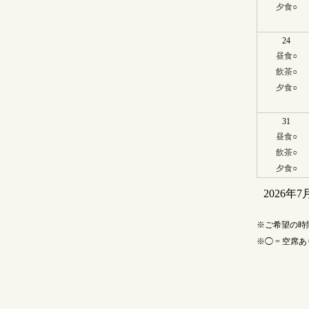
夕食
○
24
昼食
○
飲茶
○
夕食
○
31
昼食
○
飲茶
○
夕食
○
2026年7
ご希望の時
◯ = 空席