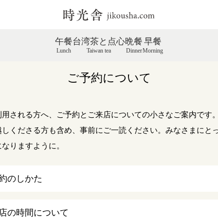
午餐
台湾茶と点心
晩餐
早餐
Lunch
Taiwan tea
Dinner
Morning
ご予約について
利用される方へ、ご予約とご来店についての小さなご案内です
越しくださる方も含め、事前にご一読ください。みなさまにと
になりますように。
約のしかた
店の時間について