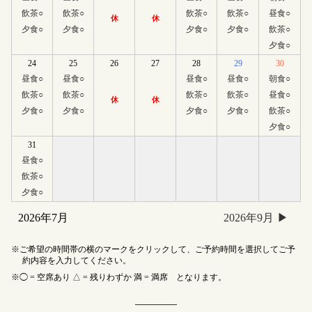
飲茶
○
飲茶
○
飲茶
○
飲茶
○
昼食
○
休
休
夕食
○
夕食
○
夕食
○
夕食
○
飲茶
○
夕食
○
24
25
26
27
28
29
30
昼食
○
昼食
○
昼食
○
昼食
○
朝食
○
飲茶
○
飲茶
○
飲茶
○
飲茶
○
昼食
○
休
休
夕食
○
夕食
○
夕食
○
夕食
○
飲茶
○
夕食
○
31
昼食
○
飲茶
○
夕食
○
2026年7月
2026年9月
ご希望の時間帯の横のマークをクリックして、ご予約時間を選択してご予
約内容を入力してください。
◯ = 空席あり △ = 残りわずか 満 = 満席 となります。