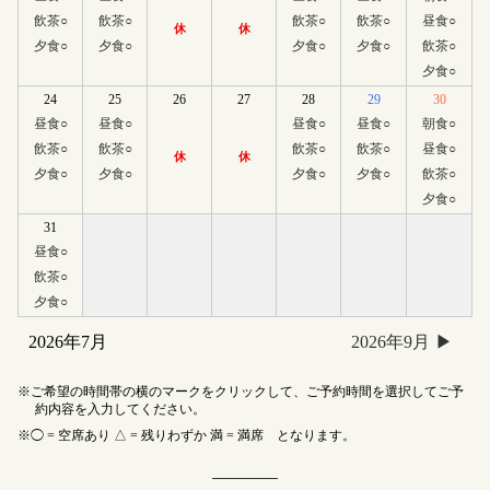
飲茶
○
飲茶
○
飲茶
○
飲茶
○
昼食
○
休
休
夕食
○
夕食
○
夕食
○
夕食
○
飲茶
○
夕食
○
24
25
26
27
28
29
30
昼食
○
昼食
○
昼食
○
昼食
○
朝食
○
飲茶
○
飲茶
○
飲茶
○
飲茶
○
昼食
○
休
休
夕食
○
夕食
○
夕食
○
夕食
○
飲茶
○
夕食
○
31
昼食
○
飲茶
○
夕食
○
2026年7月
2026年9月
ご希望の時間帯の横のマークをクリックして、ご予約時間を選択してご予
約内容を入力してください。
◯ = 空席あり △ = 残りわずか 満 = 満席 となります。