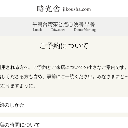
午餐
台湾茶と点心
晩餐
早餐
Lunch
Taiwan tea
Dinner
Morning
ご予約について
利用される方へ、ご予約とご来店についての小さなご案内です
越しくださる方も含め、事前にご一読ください。みなさまにと
になりますように。
約のしかた
店の時間について