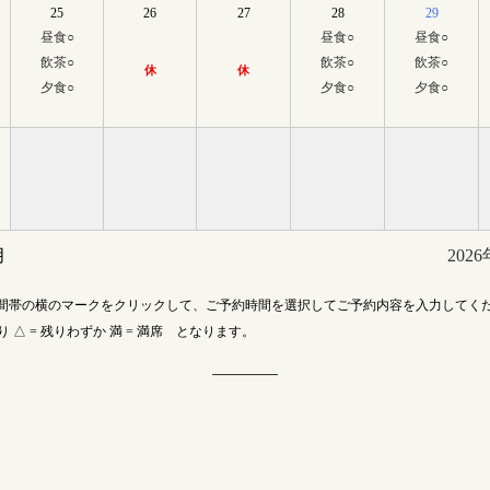
25
26
27
28
29
昼食
○
昼食
○
昼食
○
飲茶
○
飲茶
○
飲茶
○
休
休
夕食
○
夕食
○
夕食
○
月
202
間帯の横のマークをクリックして、ご予約時間を選択してご予約内容を入力してく
あり △ = 残りわずか 満 = 満席 となります。