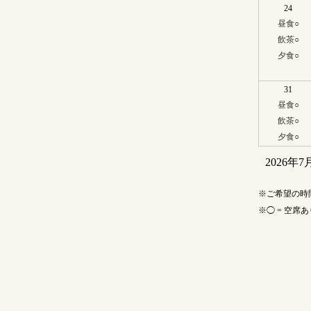
24
昼食
○
飲茶
○
夕食
○
31
昼食
○
飲茶
○
夕食
○
2026年7
ご希望の時
◯ = 空席