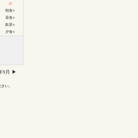
30
朝食
○
昼食
○
飲茶
○
夕食
○
6年9月
ださい。