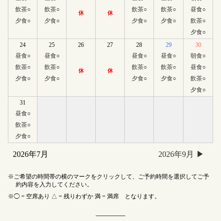
飲茶
○
飲茶
○
飲茶
○
飲茶
○
昼食
○
休
休
夕食
○
夕食
○
夕食
○
夕食
○
飲茶
○
夕食
○
24
25
26
27
28
29
30
昼食
○
昼食
○
昼食
○
昼食
○
朝食
○
飲茶
○
飲茶
○
飲茶
○
飲茶
○
昼食
○
休
休
夕食
○
夕食
○
夕食
○
夕食
○
飲茶
○
夕食
○
31
昼食
○
飲茶
○
夕食
○
2026年7月
2026年9月
ご希望の時間帯の横のマークをクリックして、ご予約時間を選択してご予
約内容を入力してください。
◯ = 空席あり △ = 残りわずか 満 = 満席 となります。