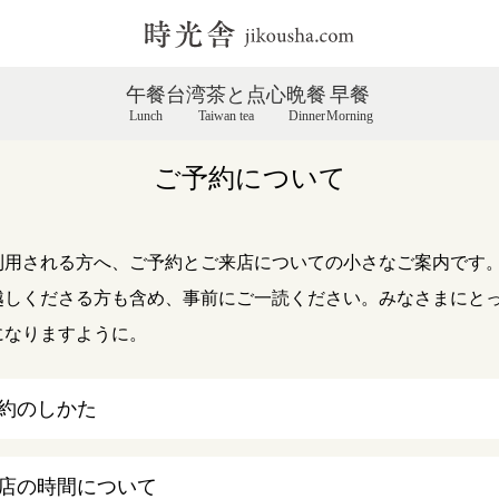
午餐
台湾茶と点心
晩餐
早餐
Lunch
Taiwan tea
Dinner
Morning
ご予約について
利用される方へ、ご予約とご来店についての小さなご案内です
越しくださる方も含め、事前にご一読ください。みなさまにと
になりますように。
約のしかた
店の時間について