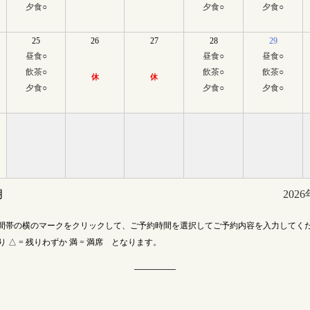
夕食
○
夕食
○
夕食
○
25
26
27
28
29
昼食
○
昼食
○
昼食
○
飲茶
○
飲茶
○
飲茶
○
休
休
夕食
○
夕食
○
夕食
○
月
202
間帯の横のマークをクリックして、ご予約時間を選択してご予約内容を入力してく
あり △ = 残りわずか 満 = 満席 となります。