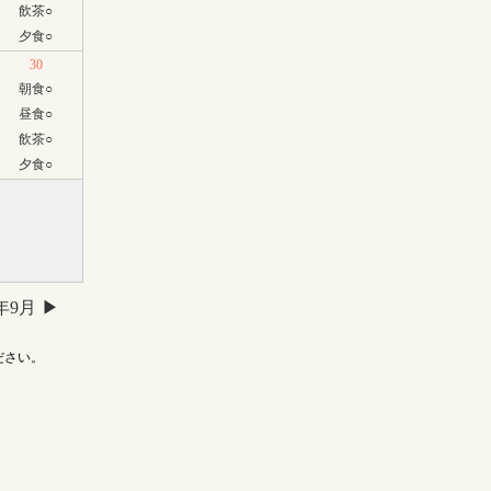
飲茶
○
夕食
○
30
朝食
○
昼食
○
飲茶
○
夕食
○
6年9月
ださい。