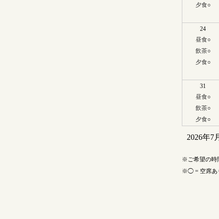
夕食
○
24
昼食
○
飲茶
○
夕食
○
31
昼食
○
飲茶
○
夕食
○
2026年7
ご希望の時
◯ = 空席