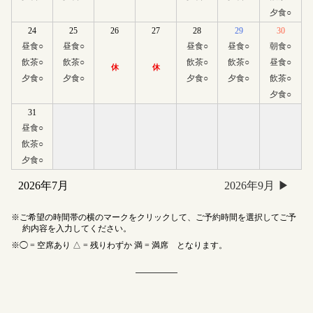
夕食
○
24
25
26
27
28
29
30
昼食
○
昼食
○
昼食
○
昼食
○
朝食
○
飲茶
○
飲茶
○
飲茶
○
飲茶
○
昼食
○
休
休
夕食
○
夕食
○
夕食
○
夕食
○
飲茶
○
夕食
○
31
昼食
○
飲茶
○
夕食
○
2026年7月
2026年9月
ご希望の時間帯の横のマークをクリックして、ご予約時間を選択してご予
約内容を入力してください。
◯ = 空席あり △ = 残りわずか 満 = 満席 となります。