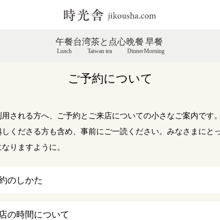
午餐
台湾茶と点心
晩餐
早餐
Lunch
Taiwan tea
Dinner
Morning
ご予約について
利用される方へ、ご予約とご来店についての小さなご案内です
越しくださる方も含め、事前にご一読ください。みなさまにと
になりますように。
約のしかた
店の時間について