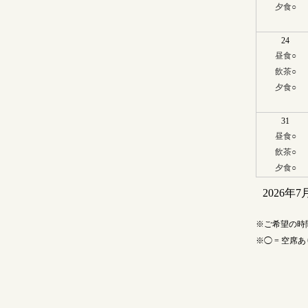
夕食
○
24
昼食
○
飲茶
○
夕食
○
31
昼食
○
飲茶
○
夕食
○
2026年7
ご希望の時
◯ = 空席