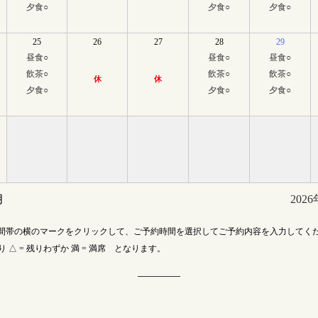
夕食
○
夕食
○
夕食
○
25
26
27
28
29
昼食
○
昼食
○
昼食
○
飲茶
○
飲茶
○
飲茶
○
休
休
夕食
○
夕食
○
夕食
○
月
202
間帯の横のマークをクリックして、ご予約時間を選択してご予約内容を入力してく
あり △ = 残りわずか 満 = 満席 となります。