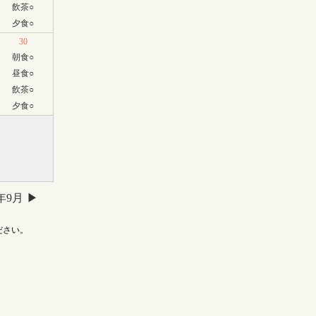
飲茶
○
夕食
○
30
朝食
○
昼食
○
飲茶
○
夕食
○
6年9月
ださい。