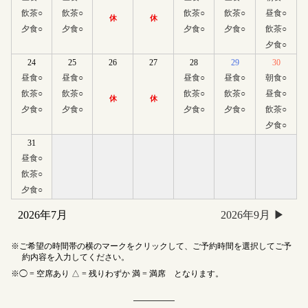
飲茶
○
飲茶
○
飲茶
○
飲茶
○
昼食
○
休
休
夕食
○
夕食
○
夕食
○
夕食
○
飲茶
○
夕食
○
24
25
26
27
28
29
30
昼食
○
昼食
○
昼食
○
昼食
○
朝食
○
飲茶
○
飲茶
○
飲茶
○
飲茶
○
昼食
○
休
休
夕食
○
夕食
○
夕食
○
夕食
○
飲茶
○
夕食
○
31
昼食
○
飲茶
○
夕食
○
2026年7月
2026年9月
ご希望の時間帯の横のマークをクリックして、ご予約時間を選択してご予
約内容を入力してください。
◯ = 空席あり △ = 残りわずか 満 = 満席 となります。